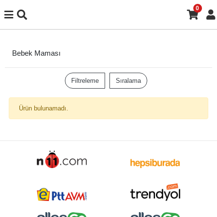
0
Bebek Maması
Filtreleme
Sıralama
Ürün bulunamadı.