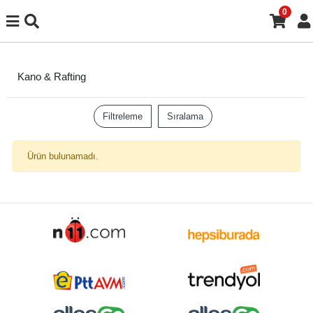
0
Kano & Rafting
Filtreleme
Sıralama
Ürün bulunamadı.