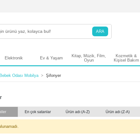
ARA
Kitap, Müzik, Film,
Kozmetik &
Elektronik
Ev & Yaşam
Oyun
Kişisel Bakım
Bebek Odası Mobilya
Şifonyer
r
iler
En çok satanlar
Ürün adı (A-Z)
Ürün adı (Z-A)
ulunamadı.