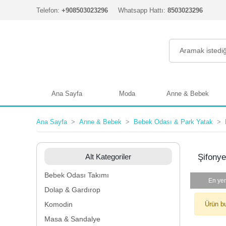
Telefon:
+908503023296
Whatsapp Hattı:
8503023296
Ana Sayfa
Moda
Anne & Bebek
Ana Sayfa
Anne & Bebek
Bebek Odası & Park Yatak
Alt Kategoriler
Şifonye
Bebek Odası Takımı
En yen
Dolap & Gardırop
Komodin
Ürün b
Masa & Sandalye