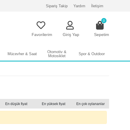
Sipariş Takip
Yardım
İletişim
0
Favorilerim
Giriş Yap
Sepetim
Otomotiv &
Mücevher & Saat
Spor & Outdoor
Motosiklet
En düşük fiyat
En yüksek fiyat
En çok oylananlar